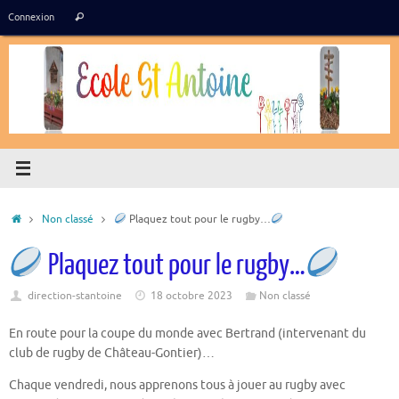
Passer
Recherche
Connexion
Rechercher
au
pour
contenu
:
Accueil
Non classé
Plaquez tout pour le rugby…
Plaquez tout pour le rugby…
direction-stantoine
18 octobre 2023
Non classé
En route pour la coupe du monde avec Bertrand (intervenant du
club de rugby de Château-Gontier)…
Chaque vendredi, nous apprenons tous à jouer au rugby avec