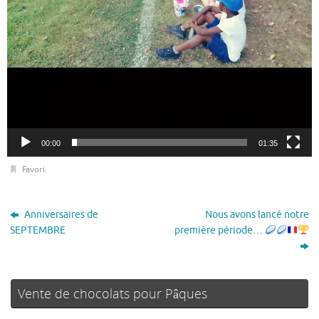
00:00
01:35
Favori
.
Anniversaires de
Nous avons lancé notre
SEPTEMBRE
première période…
Vente de chocolats pour Pâques