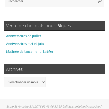
Recher
po
:
Vente de chocolats pour Pâques
Anniversaires de juillet
Anniversaires mai et juin
Matinée de lancement : La Mer
Archives
Archives
Ecole St Antoine BALLOTS 02 43 06 52 29 ballots.stantoine@wanadoo.fr