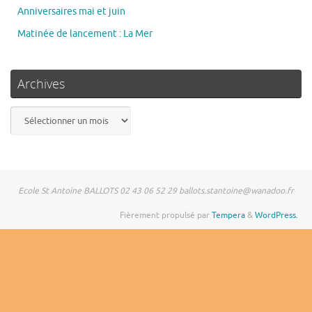
Anniversaires mai et juin
Matinée de lancement : La Mer
Archives
Archives
Ecole St Antoine BALLOTS 02 43 06 52 29 ballots.stantoine@wanadoo.fr
Fièrement propulsé par
Tempera
&
WordPress.