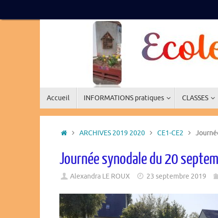
Passer
au
contenu
Passer
Accueil
INFORMATIONS pratiques
CLASSES
au
contenu
Accueil
ARCHIVES 2019 2020
CE1-CE2
Journé
Journée synodale du 20 septe
Alexandra LE ROUX
23 septembre 2019