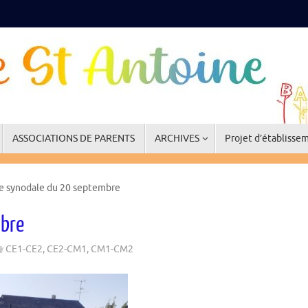
ASSOCIATIONS DE PARENTS
ARCHIVES
Projet d’établisse
e synodale du 20 septembre
mbre
CE1-CE2
,
CE2-CM1
,
CM1-CM2