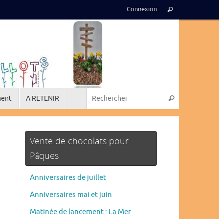
Recherche
Connexion
Rechercher
pour
:
Recherche p
ment
A RETENIR
Rechercher
Vente de chocolats pour
Pâques
Anniversaires de juillet
Anniversaires mai et juin
Matinée de lancement : La Mer