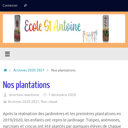
Passer
Recherche
Connexion
Rechercher
au
pour
contenu
:
Accueil
Archives 2020 2021
Nos plantations
Nos plantations
direction-stantoine
1 décembre 2020
Archives 2020 2021
,
Non classé
Après la réalisation des jardinières et les premières plantations en
2019/2020, les enfants ont repris le jardinage. Tulipes, anémones,
narcisses et crocus ont été plantés par quelques élèves de chaque