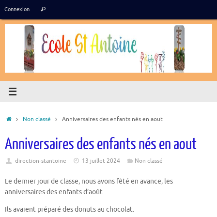
Passer
Recherche
Connexion
Rechercher
au
pour
contenu
:
Accueil
Non classé
Anniversaires des enfants nés en aout
Anniversaires des enfants nés en aout
direction-stantoine
13 juillet 2024
Non classé
Le dernier jour de classe, nous avons fêté en avance, les
anniversaires des enfants d’août.
Ils avaient préparé des donuts au chocolat.