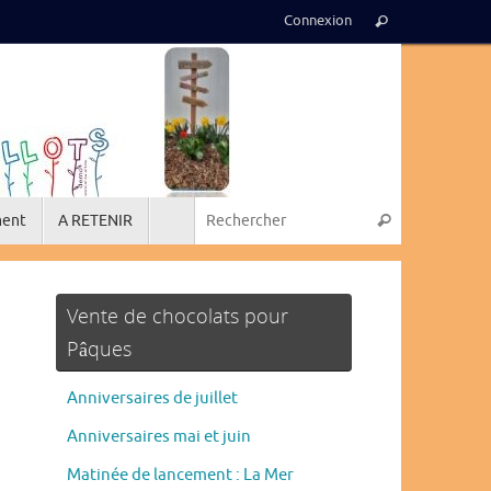
Recherche
Connexion
Rechercher
pour
:
Recherche p
ment
A RETENIR
Rechercher
Vente de chocolats pour
Pâques
Anniversaires de juillet
Anniversaires mai et juin
Matinée de lancement : La Mer