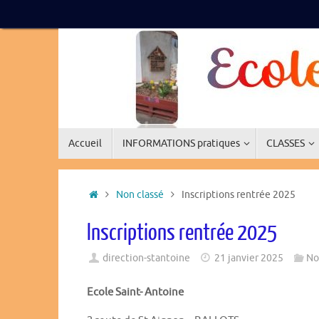
Passer
au
contenu
Passer
Accueil
INFORMATIONS pratiques
CLASSES
au
contenu
Accueil
Non classé
Inscriptions rentrée 2025
Inscriptions rentrée 2025
direction-stantoine
21 janvier 2025
No
Ecole Saint- Antoine